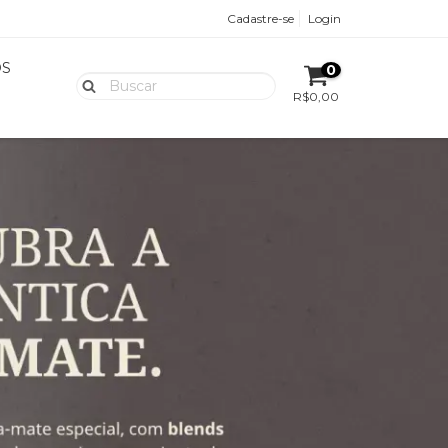
Cadastre-se
Login
OS
0
R$0,00