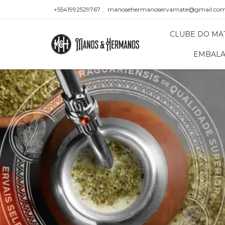
+5541992529767
manosehermanoservamate@gmail.co
CLUBE DO MA
EMBALA