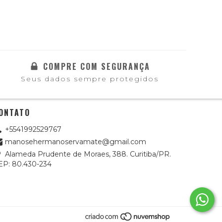
COMPRE COM SEGURANÇA
Seus dados sempre protegidos
ONTATO
+5541992529767
manosehermanoservamate@gmail.com
Alameda Prudente de Moraes, 388. Curitiba/PR.
EP: 80.430-234