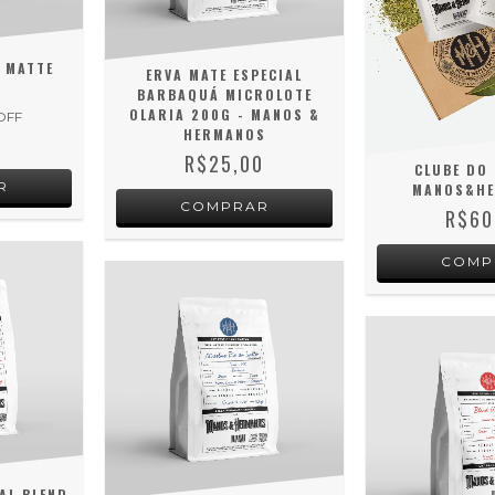
 MATTE
ERVA MATE ESPECIAL
BARBAQUÁ MICROLOTE
OLARIA 200G - MANOS &
OFF
HERMANOS
0
R$25,00
CLUBE DO 
MANOS&H
R$60
AL BLEND