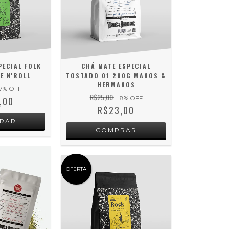
PECIAL FOLK
CHÁ MATE ESPECIAL
E N'ROLL
TOSTADO 01 200G MANOS &
HERMANOS
7
% OFF
R$25,00
8
% OFF
,00
R$23,00
OFERTA