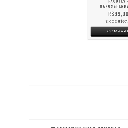
PACOTES 
MANOS&HERM
R$99,0
2
X DE
R$57,