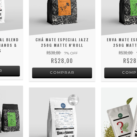
AL BLEND
CHÁ MATE ESPECIAL JAZZ
ERVA MATE ES
MANOS &
250G MATTE N'ROLL
250G MATT
S
R$30,00
R$30,00
7
% OFF
0
R$28,00
R$28