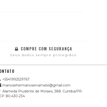
COMPRE COM SEGURANÇA
Seus dados sempre protegidos
ONTATO
+5541992529767
manosehermanoservamate@gmail.com
Alameda Prudente de Moraes, 388. Curitiba/PR.
EP: 80.430-234