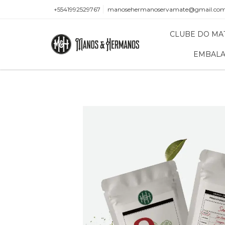
+5541992529767
manosehermanoservamate@gmail.co
CLUBE DO MA
EMBALA