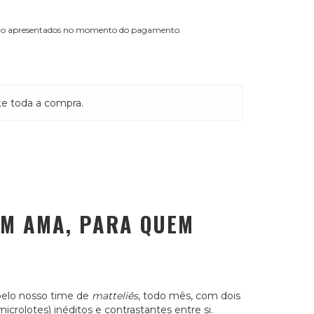
erão apresentados no momento do pagamento.
te toda a compra.
EM AMA, PARA QUEM
pelo nosso time de
matteliês
, todo mês, com dois
icrolotes) inéditos e contrastantes entre si.